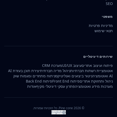
SEO
משפטי
מדיניות פרטיות
תנאי שימוש
שירותים דיגיטליים
פיתוח ועיצוב אתרים
עיצוב UI/UX
מערכת CRM
אוטומציית רשתות חברתיות
ניהול מדיה חברתית
יצירת תוכן בעזרת AI
AI ואוטומציה
ניטור ביצועים ואנליטיקס
ניתוח מתחרים ומגמות שוק
ניהול ותחזוקת אתרים
פיתוח Front End
פיתוח Back End
מערכות מידע ואוטומציה
פתרון עסקי דיגיטלי מקיף
אודות
© 2026 Pine cone.
כל הזכויות שמורות.
English