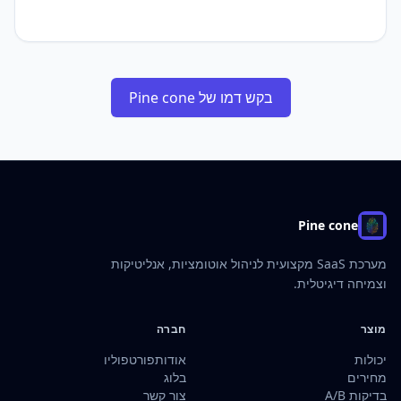
בקש דמו של Pine cone
Pine cone
מערכת SaaS מקצועית לניהול אוטומציות, אנליטיקות
וצמיחה דיגיטלית.
מוצר
חברה
יכולות
אודות
פורטפוליו
מחירים
בלוג
בדיקות A/B
צור קשר