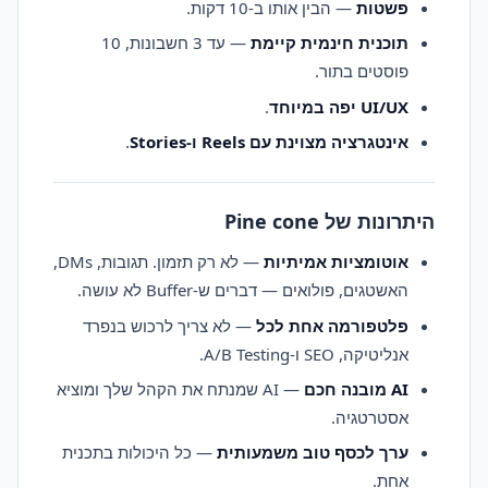
פשטות
— הבין אותו ב-10 דקות.
תוכנית חינמית קיימת
— עד 3 חשבונות, 10
פוסטים בתור.
UI/UX יפה במיוחד
.
אינטגרציה מצוינת עם Reels ו-Stories
.
היתרונות של Pine cone
אוטומציות אמיתיות
— לא רק תזמון. תגובות, DMs,
האשטגים, פולואים — דברים ש-Buffer לא עושה.
פלטפורמה אחת לכל
— לא צריך לרכוש בנפרד
אנליטיקה, SEO ו-A/B Testing.
AI מובנה חכם
— AI שמנתח את הקהל שלך ומוציא
אסטרטגיה.
ערך לכסף טוב משמעותית
— כל היכולות בתכנית
אחת.